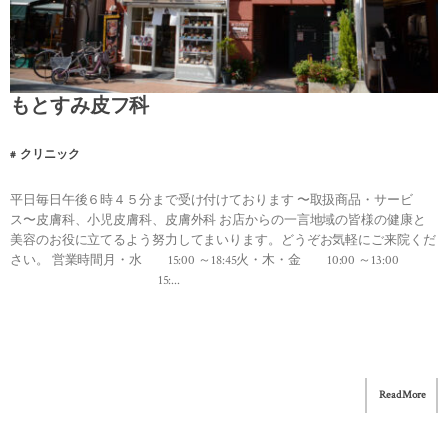
もとすみ皮フ科
クリニック
平日毎日午後６時４５分まで受け付けております 〜取扱商品・サービ
ス〜皮膚科、小児皮膚科、皮膚外科 お店からの一言地域の皆様の健康と
美容のお役に立てるよう努力してまいります。どうぞお気軽にご来院くだ
さい。 営業時間月・水 15:00 ～18:45火・木・金 10:00 ～13:00
15:...
Read More