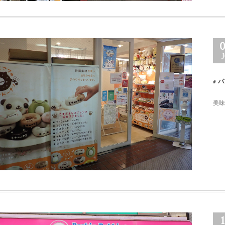
J
パ
美味