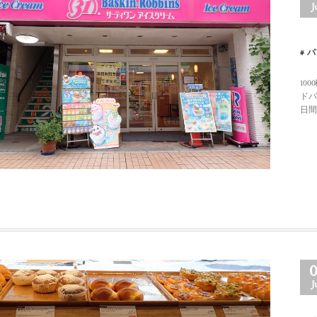
J
パ
10
ドパ
日間
J