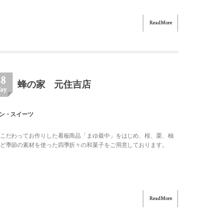
Read More
28
蜂の家 元住吉店
ay
ン・スイーツ
こだわってお作りした看板商品「まゆ最中」をはじめ、桜、栗、柚
ど季節の素材を使った四季折々の和菓子をご用意しております。
Read More