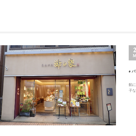
M
パ
餡に
子な