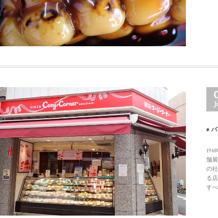
J
パ
19
舗展
の社
る店
すべ