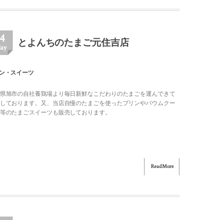
14
とよんちのたまご元住吉店
ay
ン・スイーツ
県旭市の自社養鶏場より毎日新鮮なこだわりのたまごを運んできて
しております。又、当店自慢のたまごを使ったプリンやバウムクー
等のたまごスイーツも販売しております。
Read More