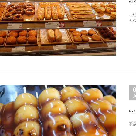
パ
こだ
のパ
J
パ
季節