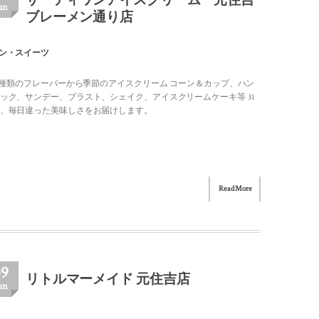
サーティワンアイスクリーム 元住吉
un
ブレーメン通り店
ン・スイーツ
00種類のフレーバーから季節のアイスクリーム コーン＆カップ、ハン
ック、サンデー、ブラスト、シェイク、アイスクリームケーキ等 31
、毎日違った美味しさをお届けします。
Read More
09
リトルマーメイド 元住吉店
un