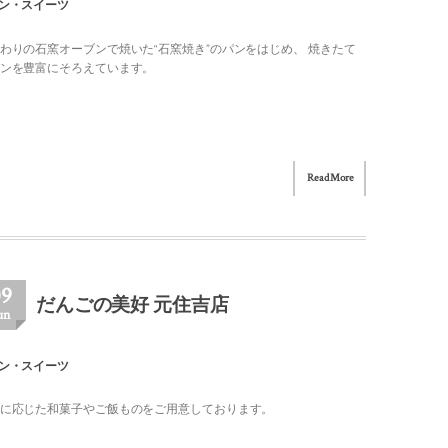
ン・スイーツ
わりの石窯オーブンで焼いた“石窯焼き”のパンをはじめ、 焼きたて
ンを豊富にそろえています。
Read More
09
だんごの美好 元住吉店
un
ン・スイーツ
に応じた和菓子やご飯ものをご用意しております。