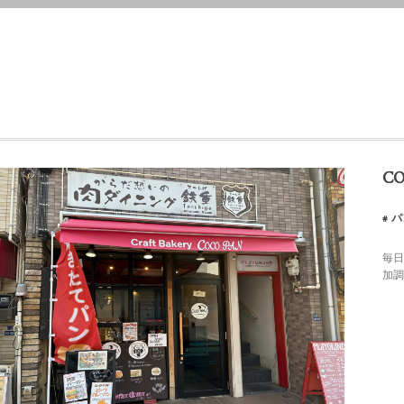
CO
パ
毎日
加調