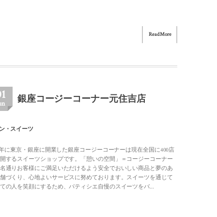
Read More
01
銀座コージーコーナー元住吉店
un
ン・スイーツ
48年に東京・銀座に開業した銀座コージーコーナーは現在全国に400店
開するスイーツショップです。「憩いの空間」＝コージーコーナー
名通りお客様にご満足いただけるよう安全でおいしい商品と夢のあ
舗づくり、心地よいサービスに努めております。スイーツを通じて
ての人を笑顔にするため、パティシエ自慢のスイーツをバ...