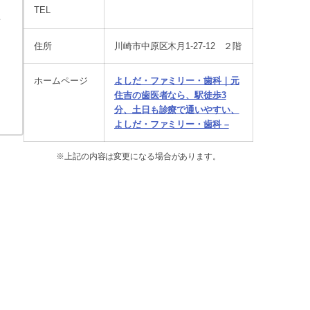
TEL
年
住所
川崎市中原区木月1-27-12 ２階
ホームページ
よしだ・ファミリー・歯科｜元
住吉の歯医者なら、駅徒歩3
分、土日も診療で通いやすい、
よしだ・ファミリー・歯科 –
※上記の内容は変更になる場合があります。